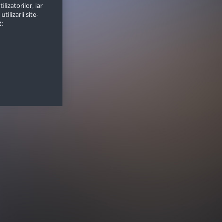
lizatorilor, iar
ilizarii site-
t: