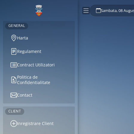
Sambata, 08 Augus
GENERAL
Harta
Regulament
Contract Utilizatori
Politica de
Confidentialitate
Contact
CLIENT
Inregistrare Client