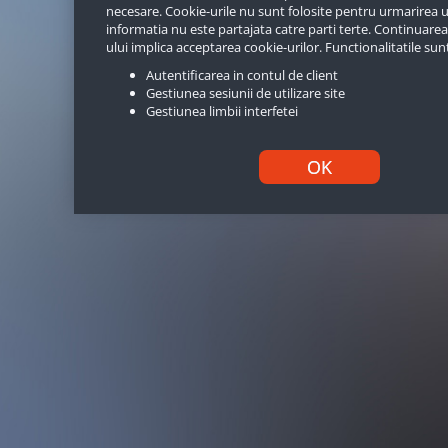
necesare. Cookie-urile nu sunt folosite pentru urmarirea uti
Incearca alt cod
informatia nu este partajata catre parti terte. Continuarea ut
Introduceti mai jos codul din imagine
ului implica acceptarea cookie-urilor. Functionalitatile sun
Autentificarea in contul de client
Gestiunea sesiunii de utilizare site
Gestiunea limbii interfetei
OK